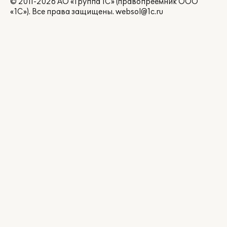
© 2011-2026 АО «Группа 1С» (правопреемник ООО
«1С»). Все права защищены.
websol@1c.ru