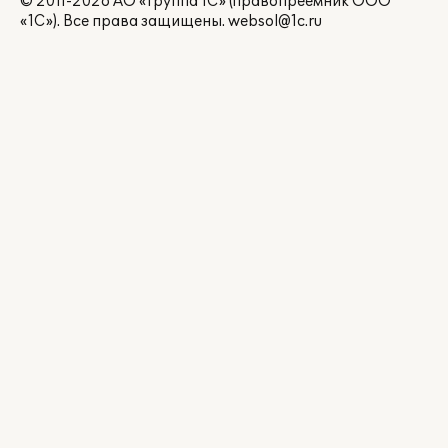
© 2011-2026 АО «Группа 1С» (правопреемник ООО
«1С»). Все права защищены.
websol@1c.ru