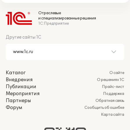
Отраслевые
и специализированные решения
1С:Предприятие
Другие сайты 1С
Каталог
О сайте
Внедрения
О решениях 1С
Публикации
Прайс-лист
Мероприятия
Поддержка
Партнеры
Обратная связь
Форум
Сообщить об ошибке
Карта сайта