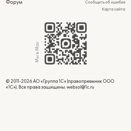
Форум
Сообщить об ошибке
Карта сайта
Мы в Max
© 2011-2026 АО «Группа 1С» (правопреемник ООО
«1С»). Все права защищены.
websol@1c.ru