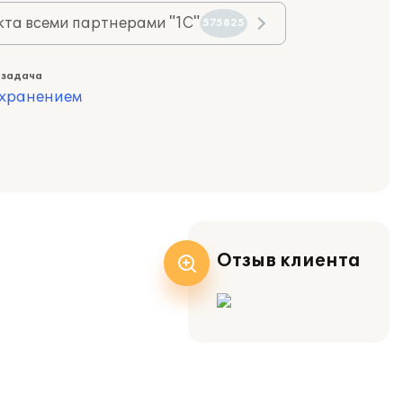
та всеми партнерами "1С"
575825
 задача
охранением
Отзыв клиента