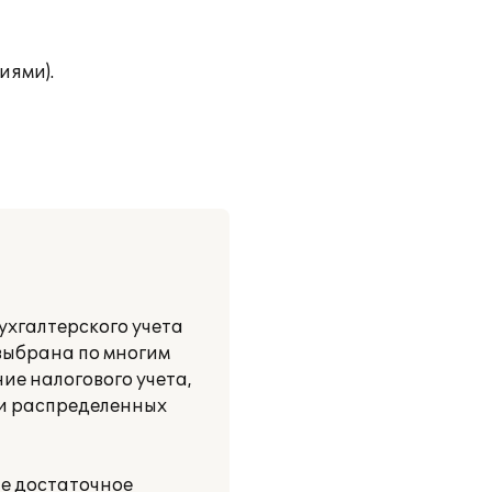
иями).
ухгалтерского учета
 выбрана по многим
ние налогового учета,
ки распределенных
е достаточное