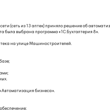
ети (сеть из 13 аптек) приняло решение об автомати
кта была выбрана программа «1С:Бухгалтерия 8».
птека на улице Машиностроителей.
базе;
ами;
ных.
«Автоматизация бизнеса».
 обеспечение;