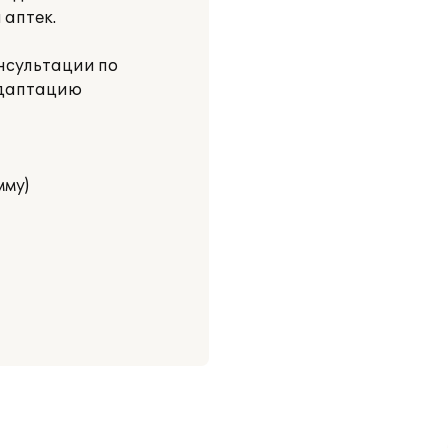
 аптек.
нсультации по
адаптацию
мму)