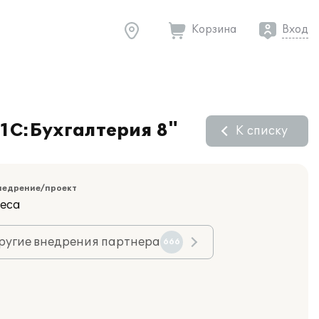
Корзина
Вход
1С:Бухгалтерия 8"
К списку
недрение/проект
еса
ругие внедрения партнера
666