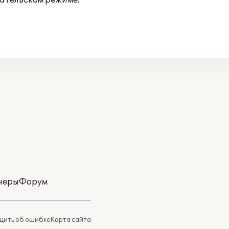
ательском режиме.
неры
Форум
ить об ошибке
Карта сайта