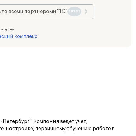
та всеми партнерами "1С"
89283
 задача
еский комплекс
-Петербург". Компания ведет учет,
е, настройке, первичному обучению работе в