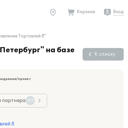
Корзина
Вход
авление Торговлей 8"
Петербург" на базе
К списку
недрение/проект
я партнера
177
влей 8