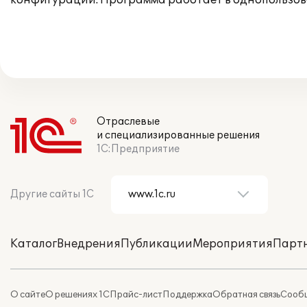
конфигурации. Программа работает в однопользов
Отраслевые
и специализированные решения
1С:Предприятие
Другие сайты 1С
Каталог
Внедрения
Публикации
Мероприятия
Парт
О сайте
О решениях 1С
Прайс-лист
Поддержка
Обратная связь
Сообщ