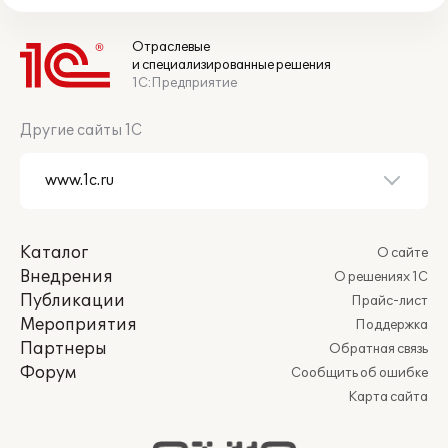
Отраслевые
и специализированные решения
1С:Предприятие
Другие сайты 1С
Каталог
О сайте
Внедрения
О решениях 1С
Публикации
Прайс-лист
Мероприятия
Поддержка
Партнеры
Обратная связь
Форум
Сообщить об ошибке
Карта сайта