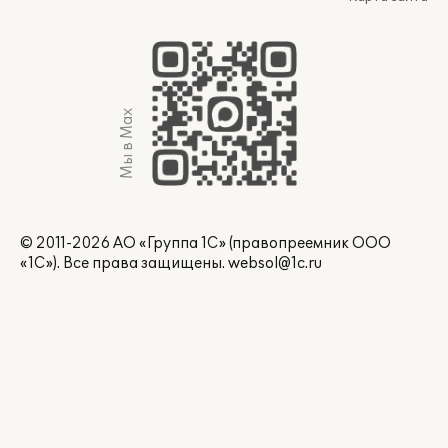
Мы в Max
© 2011-2026 АО «Группа 1С» (правопреемник ООО
«1С»). Все права защищены.
websol@1c.ru