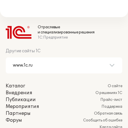
Отраслевые
и специализированные решения
1С:Предприятие
Другие сайты 1С
Каталог
О сайте
Внедрения
О решениях 1С
Публикации
Прайс-лист
Мероприятия
Поддержка
Партнеры
Обратная связь
Форум
Сообщить об ошибке
Карта сайта