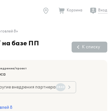
Корзина
Вход
говлей 8»
 на базе ПП
К списку
недрение/проект
еса
ругие внедрения партнера
3840
влей 8