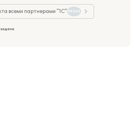
та всеми партнерами "1С"
89264
 задача