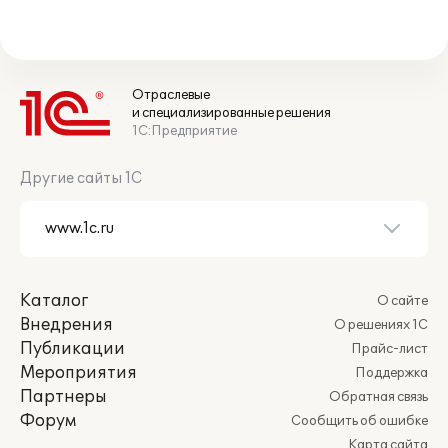
Отраслевые
и специализированные решения
1С:Предприятие
Другие сайты 1С
Каталог
О сайте
Внедрения
О решениях 1С
Публикации
Прайс-лист
Мероприятия
Поддержка
Партнеры
Обратная связь
Форум
Сообщить об ошибке
Карта сайта