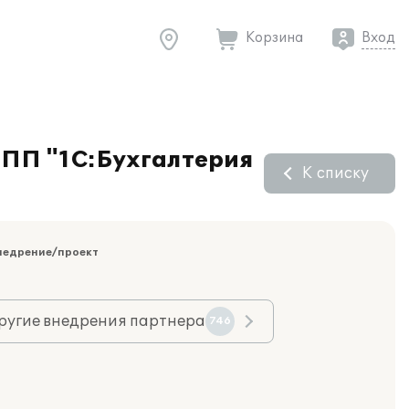
Корзина
Вход
 ПП "1С:Бухгалтерия
К списку
недрение/проект
ругие внедрения партнера
746