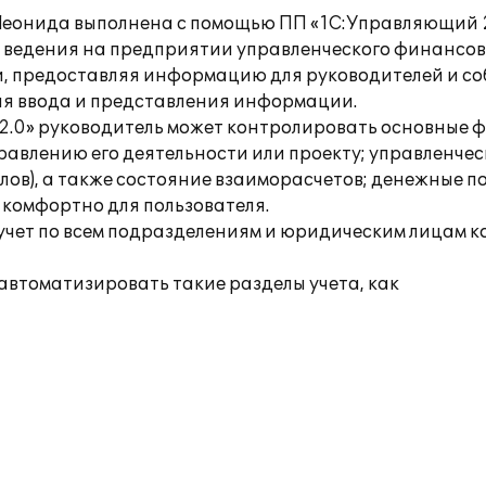
 Леонида выполнена с помощью ПП «1С:Управляющий 2
 ведения на предприятии управленческого финансово
и, предоставляя информацию для руководителей и с
ля ввода и представления информации.
.0» руководитель может контролировать основные ф
равлению его деятельности или проекту; управленчес
лов), а также состояние взаиморасчетов; денежные п
комфортно для пользователя.
 учет по всем подразделениям и юридическим лицам 
втоматизировать такие разделы учета, как