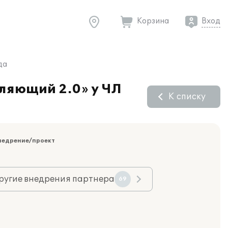
Корзина
Вход
да
ляющий 2.0» у ЧЛ
К списку
недрение/проект
ругие внедрения партнера
69