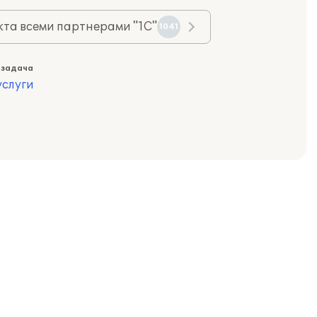
та всеми партнерами "1С"
1041
 задача
слуги