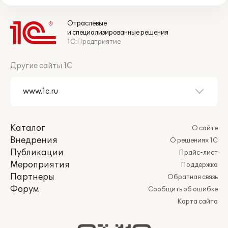
Отраслевые
и специализированные решения
1С:Предприятие
Другие сайты 1С
Каталог
О сайте
Внедрения
О решениях 1С
Публикации
Прайс-лист
Мероприятия
Поддержка
Партнеры
Обратная связь
Форум
Сообщить об ошибке
Карта сайта