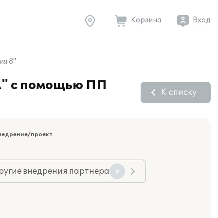
Корзина
Вход
я 8"
А" с помощью ПП
К списку
недрение/проект
ругие внедрения партнера
6