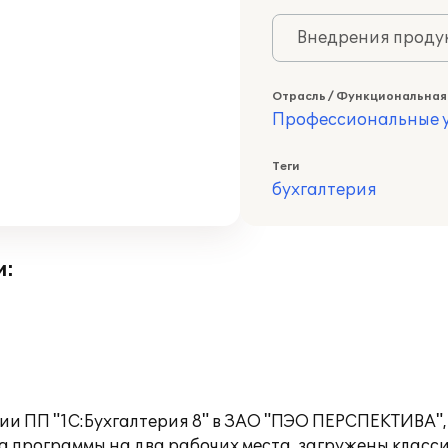
Внедрения продук
Отрасль / Функциональная
Профессиональные у
Теги
бухгалтерия
и:
и ПП "1С:Бухгалтерия 8" в ЗАО "ПЭО ПЕРСПЕКТИВА",
а программы на два рабочих места, загружены класс