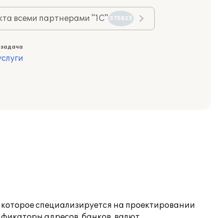
та всеми партнерами "1С"
575825
 задача
слуги
 которое специализируется на проектировании
ификаторы адресов, банков, валют,