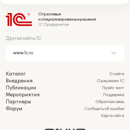
Отраслевые
и специализированные решения
1С:Предприятие
Другие сайты 1С
Каталог
О сайте
Внедрения
О решениях 1С
Публикации
Прайс-лист
Мероприятия
Поддержка
Партнеры
Обратная связь
Форум
Сообщить об ошибке
Карта сайта