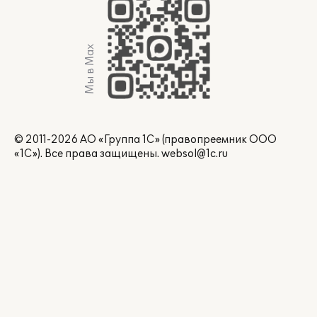
Мы в Max
© 2011-2026 АО «Группа 1С» (правопреемник ООО
«1С»). Все права защищены.
websol@1c.ru