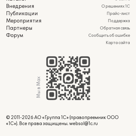
Внедрения
О решениях 1С
Публикации
Прайс-лист
Мероприятия
Поддержка
Партнеры
Обратная связь
Форум
Сообщить об ошибке
Карта сайта
Мы в Max
© 2011-2026 АО «Группа 1С» (правопреемник ООО
«1С»). Все права защищены.
websol@1c.ru