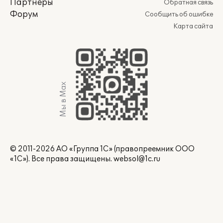
Партнеры
Обратная связь
Форум
Сообщить об ошибке
Карта сайта
Мы в Max
© 2011-2026 АО «Группа 1С» (правопреемник ООО
«1С»). Все права защищены.
websol@1c.ru