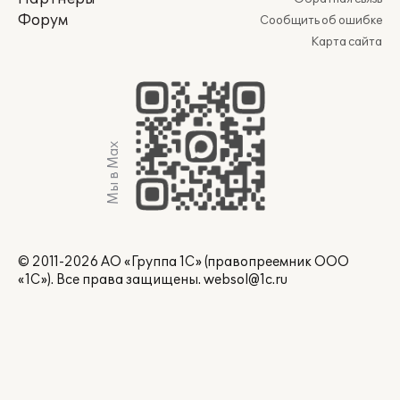
Форум
Сообщить об ошибке
Карта сайта
Мы в Max
© 2011-2026 АО «Группа 1С» (правопреемник ООО
«1С»). Все права защищены.
websol@1c.ru