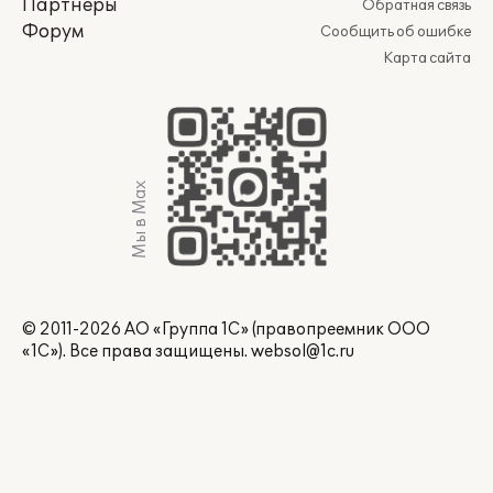
Партнеры
Обратная связь
Форум
Сообщить об ошибке
Карта сайта
Мы в Max
© 2011-2026 АО «Группа 1С» (правопреемник ООО
«1С»). Все права защищены.
websol@1c.ru