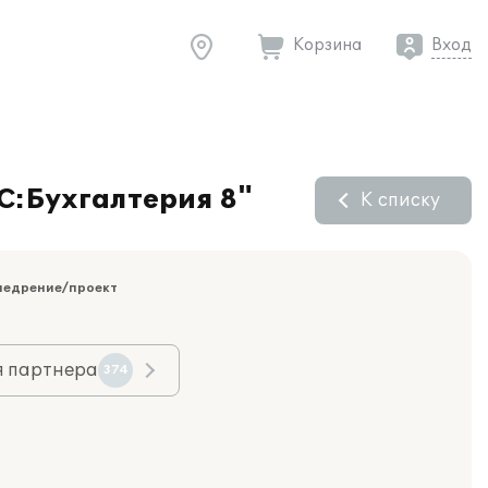
Корзина
Вход
1С:Бухгалтерия 8"
К списку
недрение/проект
я партнера
374