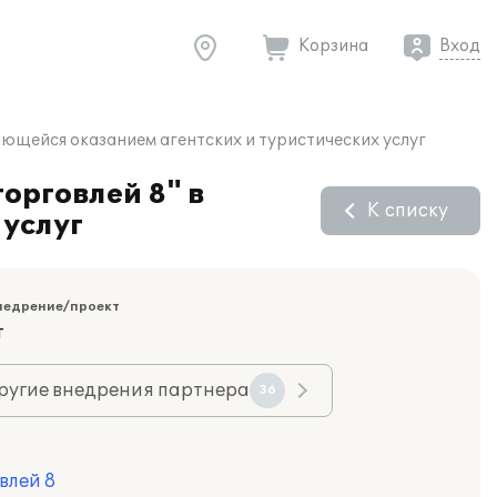
Корзина
Вход
ающейся оказанием агентских и туристических услуг
орговлей 8" в
К списку
 услуг
недрение/проект
т
ругие внедрения партнера
36
влей 8