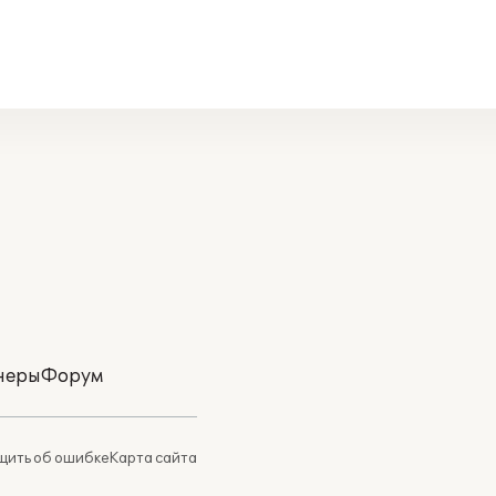
неры
Форум
ить об ошибке
Карта сайта