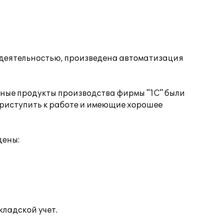
й деятельностью, произведена автоматизация
мные продукты производства фирмы "1С" были
риступить к работе и имеющие хорошее
дены:
кладской учет.