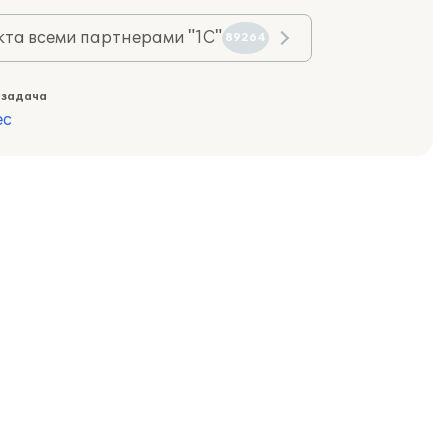
та всеми партнерами "1С"
89264
 задача
ес