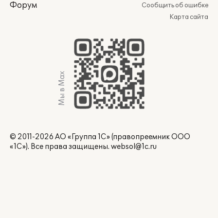
Форум
Сообщить об ошибке
Карта сайта
Мы в Max
© 2011-2026 АО «Группа 1С» (правопреемник ООО
«1С»). Все права защищены.
websol@1c.ru