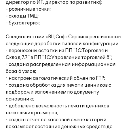
директор по ИТ, директор по развитию);
- розничные точки;
- склады ТМЦ;
- бухгалтерия;
Специалистами «ВЦ СофтСервис» реализованы
следующие доработки типовой конфигурации:
· перенесены остатки из ПП "1С:Торговля и
Склад 7.7" в ПП "1С:Управление торговлей 8";
· создана распределенная информационная
база 6 узлов;
· настроен автоматический обмен по FTP;
· создана обработка для печати ценников с
подбором и заполнением по документу
основанию;
· добавлена возможность печати ценников
нескольких размеров;
· создан отчет по кассовой смене который
показывает состояние денежных средств до