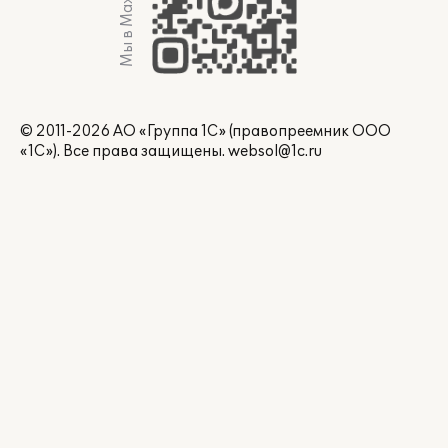
Мы в Max
© 2011-2026 АО «Группа 1С» (правопреемник ООО
«1С»). Все права защищены.
websol@1c.ru