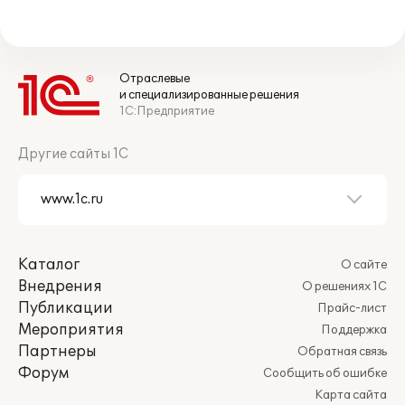
Отраслевые
и специализированные решения
1С:Предприятие
Другие сайты 1С
Каталог
О сайте
Внедрения
О решениях 1С
Публикации
Прайс-лист
Мероприятия
Поддержка
Партнеры
Обратная связь
Форум
Сообщить об ошибке
Карта сайта