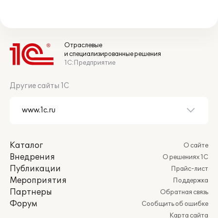
Отраслевые
и специализированные решения
1С:Предприятие
Другие сайты 1С
Каталог
О сайте
Внедрения
О решениях 1С
Публикации
Прайс-лист
Мероприятия
Поддержка
Партнеры
Обратная связь
Форум
Сообщить об ошибке
Карта сайта