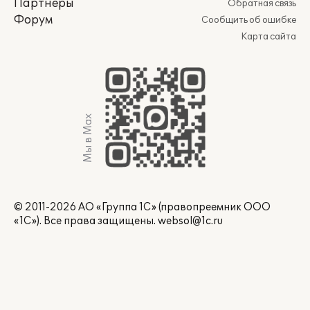
Партнеры
Обратная связь
Форум
Сообщить об ошибке
Карта сайта
Мы в Max
© 2011-2026 АО «Группа 1С» (правопреемник ООО
«1С»). Все права защищены.
websol@1c.ru