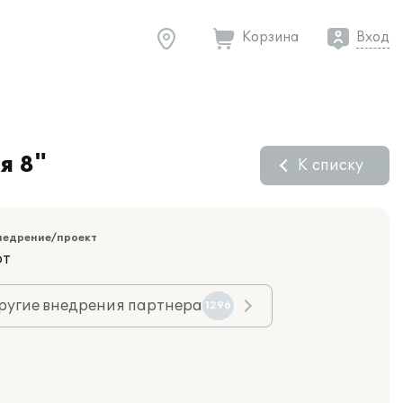
Корзина
Вход
я 8"
К списку
недрение/проект
фт
ругие внедрения партнера
1296