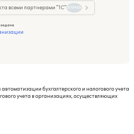
та всеми партнерами "1С"
575930
 задача
ганизации
автоматизации бухгалтерского и налогового учета
огового учета в организациях, осуществляющих