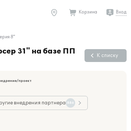
Корзина
Вход
ерия 8"
сер 31" на базе ПП
К списку
недрение/проект
ругие внедрения партнера
886