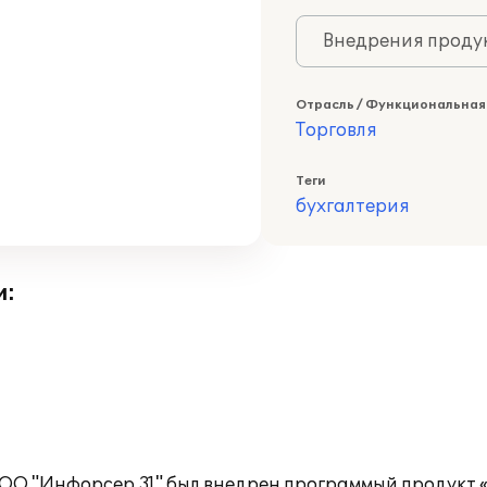
Внедрения продук
Отрасль / Функциональная
Торговля
Теги
бухгалтерия
и:
ОО "Инфорсер 31" был внедрен программый продукт «