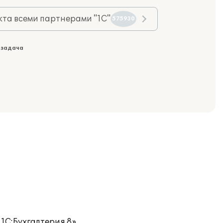
та всеми партнерами "1С"
575930
 задача
1С:Бухгалтерия 8».