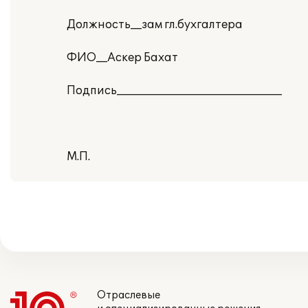
Должность__зам гл.бухгалтера
ФИО__Аскер Бахат
Подпись______________________________
М.П.
Отраслевые