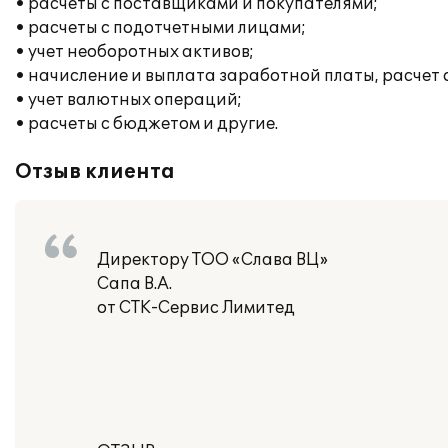
• расчеты с поставщиками и покупателями;
• расчеты с подотчетными лицами;
• учет необоротных активов;
• начисление и выплата заработной платы, расчет
• учет валютных операций;
• расчеты с бюджетом и другие.
Отзыв клиента
Директору ТОО «Слава ВЦ»
Сапа В.А.
от СТК-Сервис Лимитед