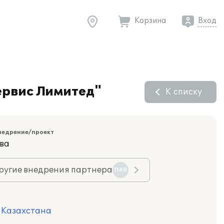
Корзина
Вход
ервис Лимитед"
К списку
недрение/проект
ва
ругие внедрения партнера
1160
я Казахстана