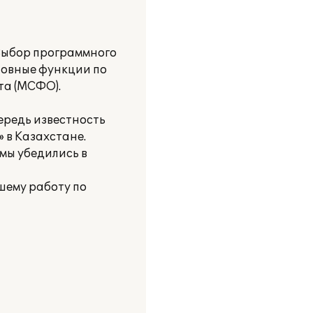
Выбор программного
новные функции по
та (МСФО).
ередь известность
 в Казахстане.
мы убедились в
шему работу по