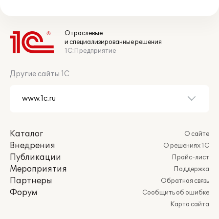
Отраслевые
и специализированные решения
1С:Предприятие
Другие сайты 1С
Каталог
О сайте
Внедрения
О решениях 1С
Публикации
Прайс-лист
Мероприятия
Поддержка
Партнеры
Обратная связь
Форум
Сообщить об ошибке
Карта сайта