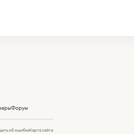
неры
Форум
ить об ошибке
Карта сайта