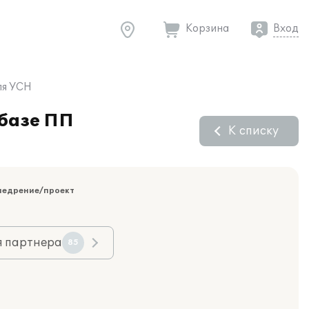
Корзина
Вход
ля УСН
 базе ПП
К списку
недрение/проект
я партнера
85