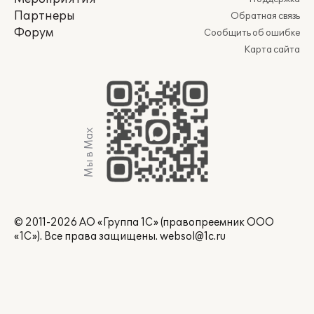
Партнеры
Обратная связь
Форум
Сообщить об ошибке
Карта сайта
Мы в Max
© 2011-2026 АО «Группа 1С» (правопреемник ООО
«1С»). Все права защищены.
websol@1c.ru