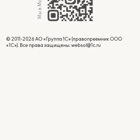
Мы в Max
© 2011-2026 АО «Группа 1С» (правопреемник ООО
«1С»). Все права защищены.
websol@1c.ru