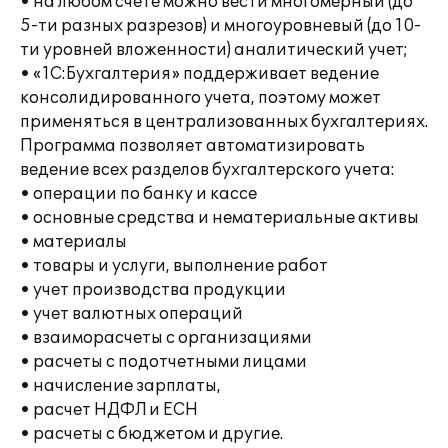
• на любом счете можно вести многомерный (до
5-ти разных разрезов) и многоуровневый (до 10-
ти уровней вложенности) аналитический учет;
• «1С:Бухгалтерия» поддерживает ведение
консолидированного учета, поэтому может
применяться в централизованных бухгалтериях.
Программа позволяет автоматизировать
ведение всех разделов бухгалтерского учета:
• операции по банку и кассе
• основные средства и нематериальные активы
• материалы
• товары и услуги, выполнение работ
• учет производства продукции
• учет валютных операций
• взаиморасчеты с организациями
• расчеты с подотчетными лицами
• начисление зарплаты,
• расчет НДФЛ и ЕСН
• расчеты с бюджетом и другие.