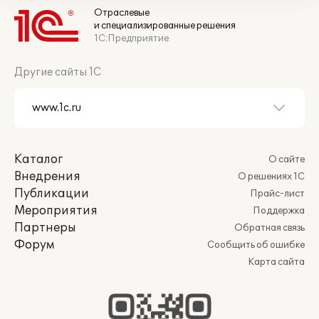
Отраслевые
и специализированные решения
1С:Предприятие
Другие сайты 1С
Каталог
О сайте
Внедрения
О решениях 1С
Публикации
Прайс-лист
Мероприятия
Поддержка
Партнеры
Обратная связь
Форум
Сообщить об ошибке
Карта сайта