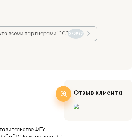
та всеми партнерами "1С"
575993
Отзыв клиента
тавительстве ФГУ