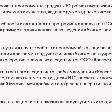
ровать программные продукты 1С: расчет амортизац
зируемого имущества, ведение р/счета, расчетов с к
ебности и ожидания от программных продуктов «1С»
грамму отладили пол все нововведения в бюджетном 
.
нуться в начале работы с программой, как они реша
птации программы под учет филиала бюджетного учр
аны операции с помощью специалистов ООО «Ярософт
, конкретного специалиста): работу компании «Яросо
е, комплекты отчетности, диски ИТС, расчетные доку
вой Марии - мои проблемы она решает оперативно и 
вень специалистов, оказывавших услуги: я считаю, ч