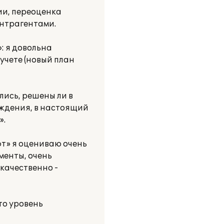
ии, переоценка
онтрагентами.
: я довольна
учете (новый план
лись, решены ли в
еждения, в настоящий
».
фт» я оцениваю очень
менты, очень
качественно -
то уровень