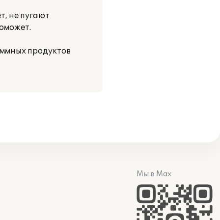
т, не пугают
поможет.
аммных продуктов
Мы в Max