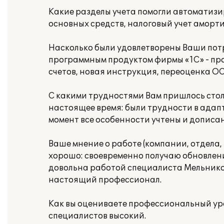
Какие разделы учета помогли автоматизи
основных средств, налоговый учет аморти
Насколько были удовлетворены Ваши потр
программным продуктом фирмы «1С» - про
счетов, новая инструкция, переоценка ОС
С какими трудностями Вам пришлось столк
настоящее время: были трудности в ада
момент все особенности учтены и допис
Ваше мнение о работе (компании, отдела
хорошо: своевременно получаю обновлени
довольна работой специалиста Мельнико
настоящий профессионал.
Как вы оцениваете профессиональный уро
специалистов высокий.