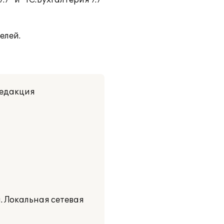
7" и "1С:Бухгалтерия 7.7
елей.
Редакция
. Локальная сетевая