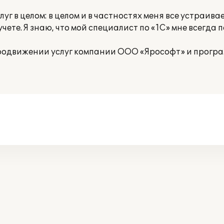
уг в целом: в целом и в частностях меня все устраивае
чете. Я знаю, что мой специалист по «1С» мне всегда 
 продвижении услуг компании ООО «Ярософт» и прогр