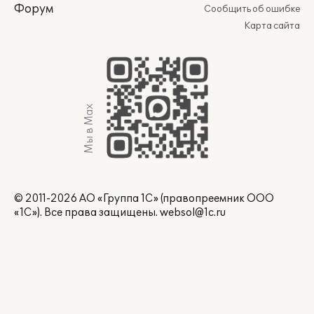
Форум
Сообщить об ошибке
Карта сайта
Мы в Max
© 2011-2026 АО «Группа 1С» (правопреемник ООО
«1С»). Все права защищены.
websol@1c.ru