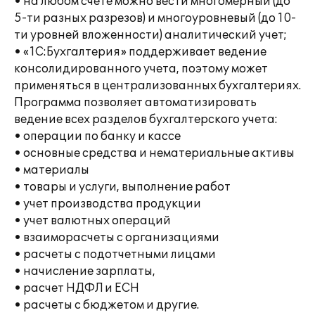
• на любом счете можно вести многомерный (до
5-ти разных разрезов) и многоуровневый (до 10-
ти уровней вложенности) аналитический учет;
• «1С:Бухгалтерия» поддерживает ведение
консолидированного учета, поэтому может
применяться в централизованных бухгалтериях.
Программа позволяет автоматизировать
ведение всех разделов бухгалтерского учета:
• операции по банку и кассе
• основные средства и нематериальные активы
• материалы
• товары и услуги, выполнение работ
• учет производства продукции
• учет валютных операций
• взаиморасчеты с организациями
• расчеты с подотчетными лицами
• начисление зарплаты,
• расчет НДФЛ и ЕСН
• расчеты с бюджетом и другие.