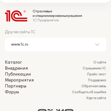
Отраслевые
и специализированные решения
1С:Предприятие
Другие сайты 1С
Каталог
О сайте
Внедрения
О решениях 1С
Публикации
Прайс-лист
Мероприятия
Поддержка
Партнеры
Обратная связь
Форум
Сообщить об ошибке
Карта сайта