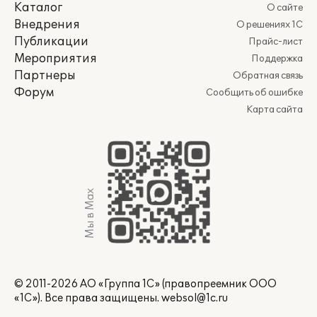
Каталог
О сайте
Внедрения
О решениях 1С
Публикации
Прайс-лист
Мероприятия
Поддержка
Партнеры
Обратная связь
Форум
Сообщить об ошибке
Карта сайта
Мы в Max
© 2011-2026 АО «Группа 1С» (правопреемник ООО
«1С»). Все права защищены.
websol@1c.ru