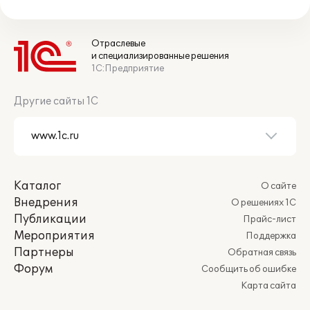
Отраслевые
и специализированные решения
1С:Предприятие
Другие сайты 1С
Каталог
О сайте
Внедрения
О решениях 1С
Публикации
Прайс-лист
Мероприятия
Поддержка
Партнеры
Обратная связь
Форум
Сообщить об ошибке
Карта сайта