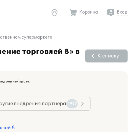
Корзина
Вход
ьственном супермаркете
ение торговлей 8» в
К списку
недрение/проект
ругие внедрения партнера
4985
влей 8