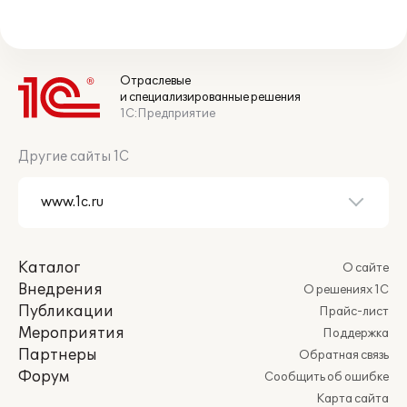
Отраслевые
и специализированные решения
1С:Предприятие
Другие сайты 1С
Каталог
О сайте
Внедрения
О решениях 1С
Публикации
Прайс-лист
Мероприятия
Поддержка
Партнеры
Обратная связь
Форум
Сообщить об ошибке
Карта сайта