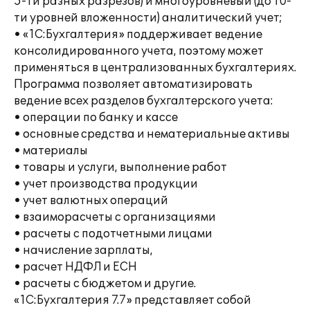
5-ти разных разрезов) и многоуровневый (до 10-
ти уровней вложенности) аналитический учет;
• «1С:Бухгалтерия» поддерживает ведение
консолидированного учета, поэтому может
применяться в централизованных бухгалтериях.
Программа позволяет автоматизировать
ведение всех разделов бухгалтерского учета:
• операции по банку и кассе
• основные средства и нематериальные активы
• материалы
• товары и услуги, выполнение работ
• учет производства продукции
• учет валютных операций
• взаиморасчеты с организациями
• расчеты с подотчетными лицами
• начисление зарплаты,
• расчет НДФЛ и ЕСН
• расчеты с бюджетом и другие.
«1С:Бухгалтерия 7.7» представляет собой