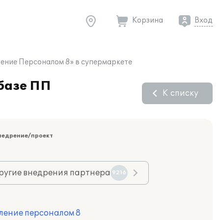
Корзина
Вход
ление Персоналом 8» в супермаркете
 базе ПП
К списку
недрение/проект
ругие внедрения партнера
9216
ление персоналом 8