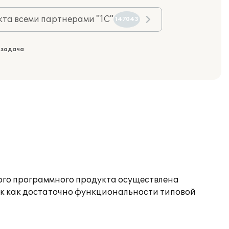
та всеми партнерами "1С"
147043
 задача
того программного продукта осуществлена
ак как достаточно функциональности типовой