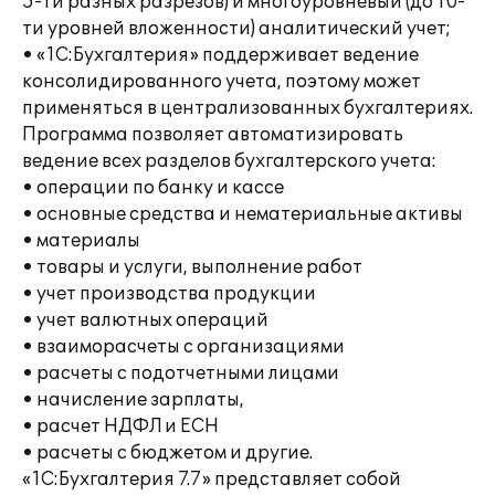
5-ти разных разрезов) и многоуровневый (до 10-
ти уровней вложенности) аналитический учет;
• «1С:Бухгалтерия» поддерживает ведение
консолидированного учета, поэтому может
применяться в централизованных бухгалтериях.
Программа позволяет автоматизировать
ведение всех разделов бухгалтерского учета:
• операции по банку и кассе
• основные средства и нематериальные активы
• материалы
• товары и услуги, выполнение работ
• учет производства продукции
• учет валютных операций
• взаиморасчеты с организациями
• расчеты с подотчетными лицами
• начисление зарплаты,
• расчет НДФЛ и ЕСН
• расчеты с бюджетом и другие.
«1С:Бухгалтерия 7.7» представляет собой