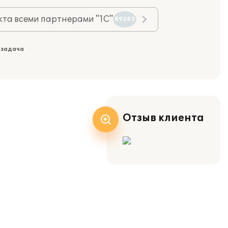
та всеми партнерами "1С"
89283
 задача
Отзыв клиента