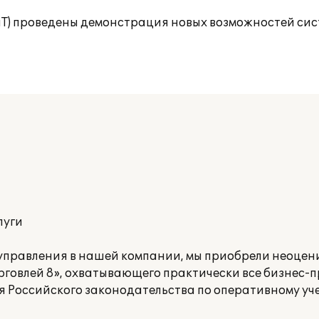
иТ) проведены демонстрация новых возможностей сис
луги
 управления в нашей компании, мы приобрели неоце
говлей 8», охватывающего практически все бизнес-
Российского законодательства по оперативному уче