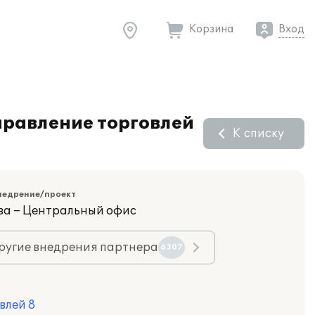
Корзина
Вход
правление торговлей
К списку
недрение/проект
ва – Центральный офис
ругие внедрения партнера
6307
влей 8