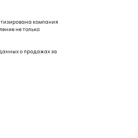
матизирована компания
ление не только
 данных о продажах за