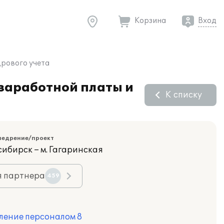
Корзина
Вход
дрового учета
 заработной платы и
К списку
недрение/проект
сибирск – м. Гагаринская
я партнера
459
ление персоналом 8