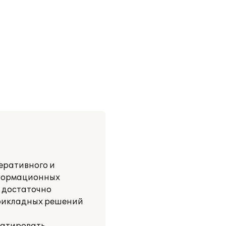
еративного и
информационных
а достаточно
прикладных решений