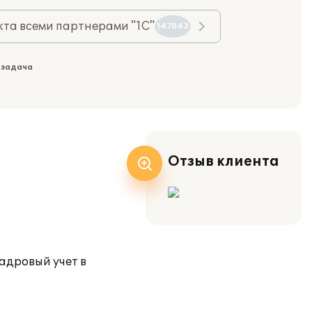
та всеми партнерами "1С"
147043
 задача
Отзыв клиента
адровый учет в