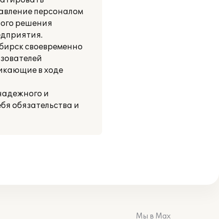
уатировать
равление персоналом
ного решения
едприятия.
ибирск своевременно
ьзователей
икающие в ходе
надежного и
бя обязательства и
Мы в Max