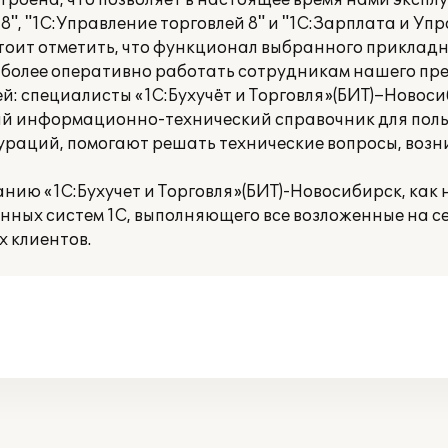
роена, что позволяет в настоящее время нами экспл
", "1С:Управление торговлей 8" и "1С:Зарплата и Уп
 Стоит отметить, что функционал выбранного приклад
 более оперативно работать сотрудникам нашего пр
: специалисты «1С:Бухучёт и Торговля»(БИТ)–Новос
ый информационно-технический справочник для пол
ураций, помогают решать технические вопросы, возн
ию «1С:Бухучет и Торговля»(БИТ)-Новосибирск, как 
ных систем 1С, выполняющего все возложенные на се
 клиентов.