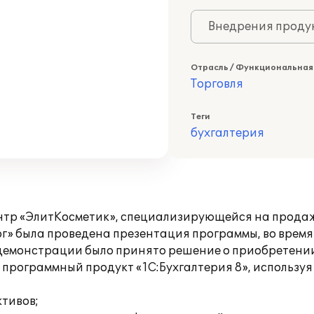
Внедрения продук
Отрасль / Функциональная
Торговля
Теги
бухгалтерия
тр «ЭлитКосметик», специализирующейся на прода
 была проведена презентация программы, во время к
демонстрации было принято решение о приобретени
 программный продукт «1C:Бухгалтерия 8», использу
ктивов;