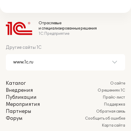
Отраслевые
и специализированные решения
1С:Предприятие
Другие сайты 1С
Каталог
О сайте
Внедрения
О решениях 1С
Публикации
Прайс-лист
Мероприятия
Поддержка
Партнеры
Обратная связь
Форум
Сообщить об ошибке
Карта сайта