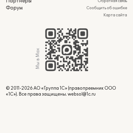
Партнеры
Обратная связь
Форум
Сообщить об ошибке
Карта сайта
Мы в Max
© 2011-2026 АО «Группа 1С» (правопреемник ООО
«1С»). Все права защищены.
websol@1c.ru